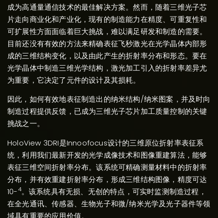
成为高通量通信技术的最佳解决方案。然而，随着三维光子芯
片走向商业化和产业化，现有的制造能力在精度、可重复性和
可扩展性方面面临着巨大挑战，难以满足研发和制造的需要。
目前还没有有效的方法来精确表征飞秒激光在光学晶体内部形
成的三维结构变化，以及由此产生的折射率分布和形态。要在
光学晶体中制造三维光学结构，激光加工引入的折射率差异尤
为重要，它决定了元件的设计及其损耗。
因此，如何有效地表征制造出的纳米结构/纳米图案，并及时向
制造过程提供反馈，已成为三维光子芯片加工质量控制的关键
挑战之一。
HoloView 3DRI是Innoofocus设计的三维原位折射率表征系
统，利用我们最新开发的光学成像技术和图像重建算法，能够
表征三维空间折射率分布。该系统可精确测量材料中的折射率
分布，并有效重建折射率分布，形成三维结构图像，精度可达
4
10-
。该系统具有无损、无创的特点，可实时监测制造过程，
在全光通讯、传感器、生物光子和微/纳米光学及光子器件等领
域具有重要的应用价值。