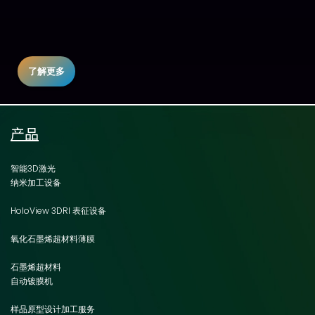
了解更多
产品
智能3D激光
纳米加工设备
HoloView 3DRI 表征设备
氧化石墨烯超材料薄膜
石墨烯超材料
自动镀膜机
样品原型设计加工服务