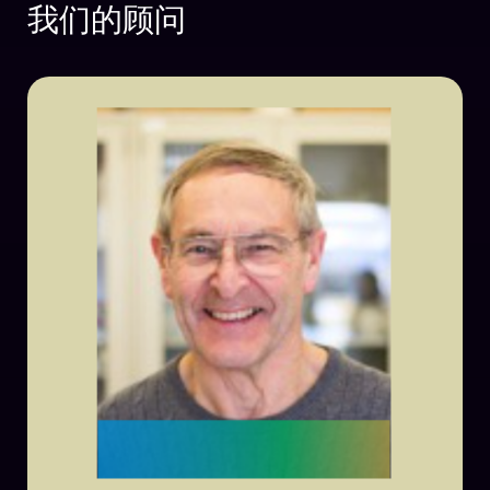
我们的顾问