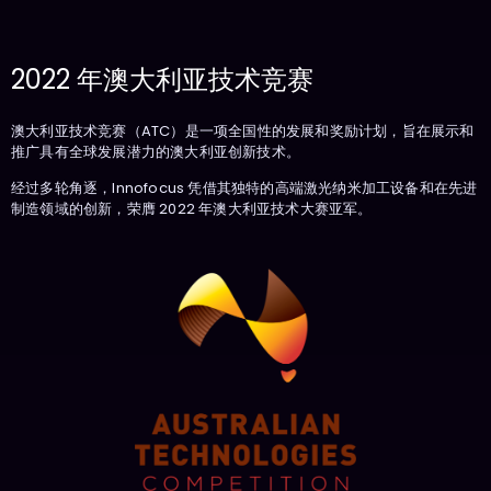
2022 年澳大利亚技术竞赛
澳大利亚技术竞赛（ATC）是一项全国性的发展和奖励计划，旨在展示和
推广具有全球发展潜力的澳大利亚创新技术。
经过多轮角逐，Innofocus 凭借其独特的高端激光纳米加工设备和在先进
制造领域的创新，荣膺 2022 年澳大利亚技术大赛亚军。