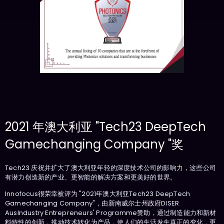
2021 年澳大利亚 "Tech23 DeepTech
Gamechanging Company "奖
Tech23 庆祝并扩大了澳大利亚年轻的深度技术公司的影响力，这些公司
有潜力创造新的产业、更智能的解决方案和更美好的世界。
Innofocus很荣幸被评为 "2021年澳大利亚Tech23 DeepTech
Gamechanging Company"，由新南威尔士州政府DISER
AusIndustry Entrepreneurs' Programme赞助，通过制造能力和新材
料特性的创新，推动技术转化为产品，使人们的生活发生真正的变化，更