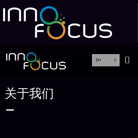
ZH
关于我们