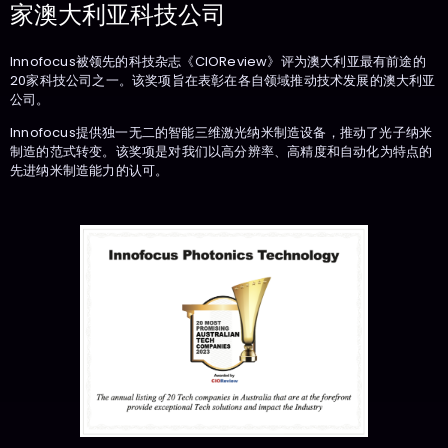
家澳大利亚科技公司
Innofocus被领先的科技杂志《CIOReview》评为澳大利亚最有前途的
20家科技公司之一。该奖项旨在表彰在各自领域推动技术发展的澳大利亚
公司。
Innofocus提供独一无二的智能三维激光纳米制造设备，推动了光子纳米
制造的范式转变。该奖项是对我们以高分辨率、高精度和自动化为特点的
先进纳米制造能力的认可。